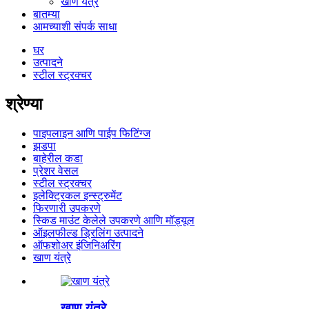
खाण यंत्रे
बातम्या
आमच्याशी संपर्क साधा
घर
उत्पादने
स्टील स्ट्रक्चर
श्रेण्या
पाइपलाइन आणि पाईप फिटिंग्ज
झडपा
बाहेरील कडा
प्रेशर वेसल
स्टील स्ट्रक्चर
इलेक्ट्रिकल इन्स्ट्रुमेंट
फिरणारी उपकरणे
स्किड माउंट केलेले उपकरणे आणि मॉड्यूल
ऑइलफील्ड ड्रिलिंग उत्पादने
ऑफशोअर इंजिनिअरिंग
खाण यंत्रे
खाण यंत्रे