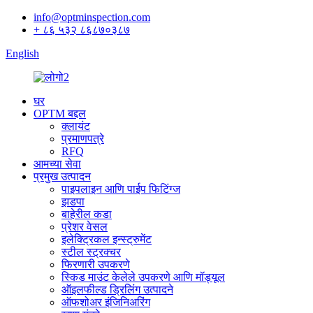
info@optminspection.com
+ ८६ ५३२ ८६८७०३८७
English
घर
OPTM बद्दल
क्लायंट
प्रमाणपत्रे
RFQ
आमच्या सेवा
प्रमुख उत्पादन
पाइपलाइन आणि पाईप फिटिंग्ज
झडपा
बाहेरील कडा
प्रेशर वेसल
इलेक्ट्रिकल इन्स्ट्रुमेंट
स्टील स्ट्रक्चर
फिरणारी उपकरणे
स्किड माउंट केलेले उपकरणे आणि मॉड्यूल
ऑइलफील्ड ड्रिलिंग उत्पादने
ऑफशोअर इंजिनिअरिंग