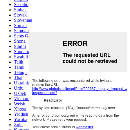
Sesotho
Sinhala
Slovak
Slovenian
Somali
Samoan
Scots Gaelic
Shona
Sindhi
Sundanese
Swahili
Tajik
Tamil
Telugu
Thai
Ukrainian
Urdu
Uzbek
Vietnamese
Welsh
Xhosa
Yiddish
Yoruba
Zulu
Kinyarwanda