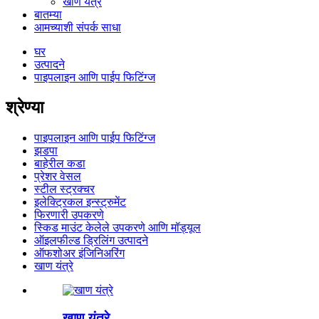
खाण यंत्रे
बातम्या
आमच्याशी संपर्क साधा
घर
उत्पादने
पाइपलाइन आणि पाईप फिटिंग्ज
श्रेण्या
पाइपलाइन आणि पाईप फिटिंग्ज
झडपा
बाहेरील कडा
प्रेशर वेसल
स्टील स्ट्रक्चर
इलेक्ट्रिकल इन्स्ट्रुमेंट
फिरणारी उपकरणे
स्किड माउंट केलेले उपकरणे आणि मॉड्यूल
ऑइलफील्ड ड्रिलिंग उत्पादने
ऑफशोअर इंजिनिअरिंग
खाण यंत्रे
खाण यंत्रे