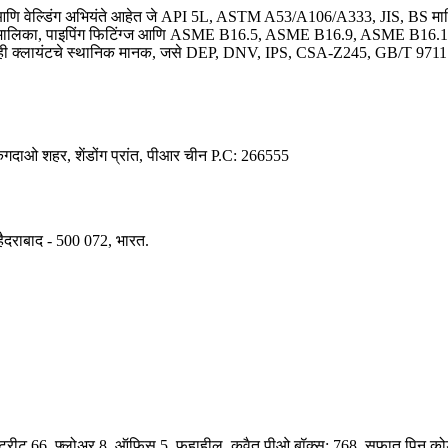
 आणि वेल्डिंग अभियंते आहेत जे API 5L, ASTM A53/A106/A333, JIS, B
मालिका, पाइपिंग फिटिंग्ज आणि ASME B16.5, ASME B16.9, ASME B1
्लायंटचे स्थानिक मानक, जसे DEP, DNV, IPS, CSA-Z245, GB/T 9711 इ. 
किंगदाओ शहर, शेंडोंग प्रांत, पीआर चीन Р.С: 266555
हैदराबाद - 500 072, भारत.
04, स्ट्रीट 66, फ्लोअर 8, ऑफिस 5, फहाहील, कुवैत पीओ बॉक्स: 768, सफात पिन क