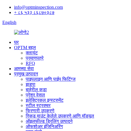
info@optminspection.com
+ ८६ ५३२ ८६८७०३८७
English
घर
OPTM बद्दल
क्लायंट
प्रमाणपत्रे
RFQ
आमच्या सेवा
प्रमुख उत्पादन
पाइपलाइन आणि पाईप फिटिंग्ज
झडपा
बाहेरील कडा
प्रेशर वेसल
इलेक्ट्रिकल इन्स्ट्रुमेंट
स्टील स्ट्रक्चर
फिरणारी उपकरणे
स्किड माउंट केलेले उपकरणे आणि मॉड्यूल
ऑइलफील्ड ड्रिलिंग उत्पादने
ऑफशोअर इंजिनिअरिंग